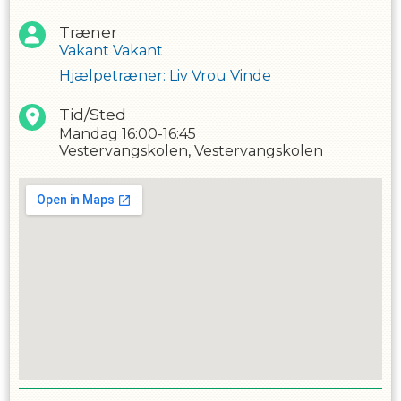
så I begge kan bevæge jer frit.
Træner
Holdet er for børn i alderen 1-2 år, som kan gå.
Vakant Vakant
Hjælpetræner
:
Liv Vrou Vinde
Tid/Sted
Mandag
16:00-16:45
Vestervangskolen, Vestervangskolen