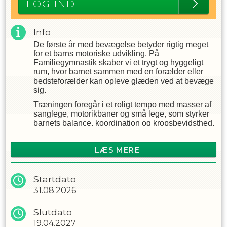
LOG IND
Info
De første år med bevægelse betyder rigtig meget
for et barns motoriske udvikling. På
Familiegymnastik skaber vi et trygt og hyggeligt
rum, hvor barnet sammen med en forælder eller
bedsteforælder kan opleve glæden ved at bevæge
sig.
Træningen foregår i et roligt tempo med masser af
sanglege, motorikbaner og små lege, som styrker
barnets balance, koordination og kropsbevidsthed.
Vi hopper, klatrer, løber, kravler og udforsker
redskaberne sammen – altid på barnets præmisser
LÆS MERE
og uden forventning om, at alle kan det samme.
På dette hold er det oplevelsen og udviklingen, der
er i centrum. Der er derfor ikke fokus på spring eller
Startdato
gymnastiske færdigheder, men på at skabe et godt
31.08.2026
motorisk fundament gennem leg og nærvær.
Den voksne er en aktiv del af hele træningen. Vi
Slutdato
forventer derfor, at både barn og voksen deltager
19.04.2027
sammen gennem hele timen og møder omklædte,