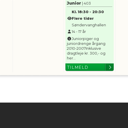
Junior
| 403
Kl.
18:30
-
20:30
Flere tider
Søndervanghallen
14
-
17
år
Juniorpiger og
juniordrenge årgang
2010-2007Inklusive
dragtleje kr. 300,- og
her...
TILMELD