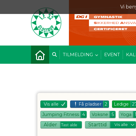
Vi ben
TILMELDING
EVENT
KAL
Vis alle
Få pladser
2
Ledige
2
Jumping Fitness
4
Voksne
5
Yoga
Alder
Starttid
Vis alle