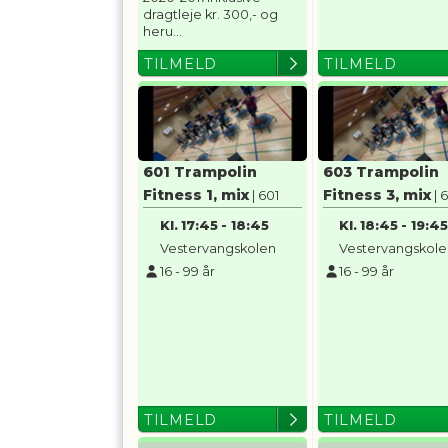
dragtleje kr. 300,- og
heru...
TILMELD
TILMELD
601 Trampolin
603 Trampolin
Fitness 1, mix
Fitness 3, mix
| 601
| 
Kl.
17:45
-
18:45
Kl.
18:45
-
19:4
Vestervangskolen
Vestervangskol
16
-
99
år
16
-
99
år
TILMELD
TILMELD