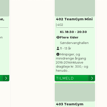
me,
402 TeamGym Mini
| 402
Kl.
18:30
-
20:30
en
Flere tider
Søndervanghallen
11
-
13
år
Minipiger, og
minidrenge årgang
2016-2014Inklusive
dragtleje kr. 300,- og
herudo...
TILMELD
403 TeamGym