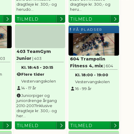
dragtleje kr. 300,- og
dragtleje kr. 300,- og
herudo...
heru...
TILMELD
TILMELD
FÅ PLADSER
403 TeamGym
Junior
603
| 403
604 Trampolin
Fitness 4, mix
| 604
5
Kl.
18:45
-
20:15
en
Flere tider
Kl.
18:00
-
19:00
Vestervangskolen
Vestervangskolen
14
-
17
år
16
-
99
år
Juniorpiger og
juniordrenge årgang
2010-2007Inklusive
dragtleje kr. 300,- og
her...
TILMELD
TILMELD