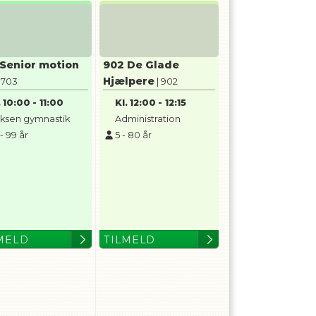
 Senior motion
902 De Glade
Hjælpere
| 703
| 902
.
10:00
-
11:00
Kl.
12:00
-
12:15
ksen gymnastik
Administration
-
99
år
5
-
80
år
MELD
TILMELD