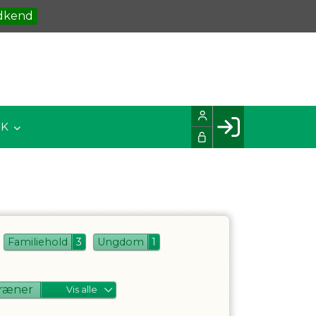
dkend
IK
Facebook login
Husk mig
Glemt password
Opret profil
Familiehold
3
Ungdom
1
LOG IND
ræner
Vis alle