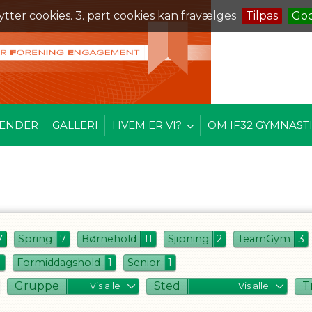
ytter cookies. 3. part cookies kan fravælges
Tilpas
Go
ENDER
GALLERI
HVEM ER VI?
OM IF32 GYMNAST
7
Spring
7
Børnehold
11
Sjipning
2
TeamGym
3
1
Formiddagshold
1
Senior
1
Gruppe
Sted
T
Vis alle
Vis alle