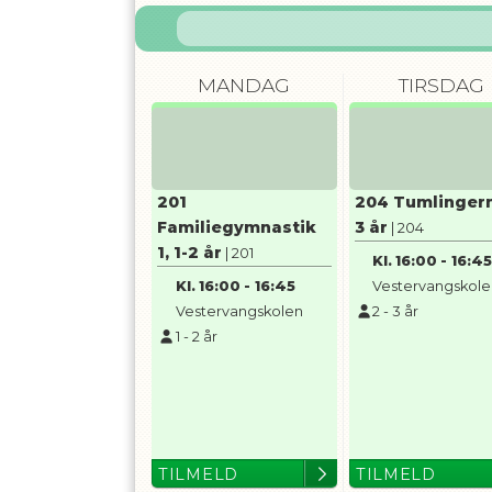
MANDAG
TIRSDAG
201
204 Tumlingern
Familiegymnastik
3 år
| 204
1, 1-2 år
| 201
Kl.
16:00
-
16:4
Kl.
16:00
-
16:45
Vestervangskol
Vestervangskolen
2
-
3
år
1
-
2
år
TILMELD
TILMELD