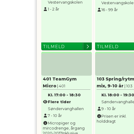
Vestervangskolen
Vestervangskol
1
-
2
år
16
-
99
år
TILMELD
TILMELD
401 TeamGym
103 Spring/rytm
Micro
mix, 9-10 år
| 401
| 103
Kl.
17:00
-
18:30
Kl.
18:00
-
19:3
Flere tider
Søndervanghall
Søndervanghallen
9
-
10
år
7
-
10
år
Prisen er inkl.
holddragt
Micropiger og
mircodrenge, årgang
2020-2017Inklusive