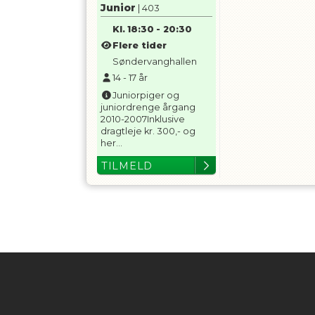
Junior
| 403
Kl.
18:30
-
20:30
Flere tider
Søndervanghallen
14
-
17
år
Juniorpiger og
juniordrenge årgang
2010-2007Inklusive
dragtleje kr. 300,- og
her...
TILMELD
Instagram