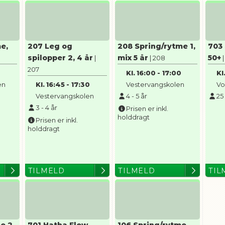
e,
207 Leg og
208 Spring/rytme 1,
703
spilopper 2, 4 år
mix 5 år
50+
|
| 208
207
0
Kl.
16:00
-
17:00
Kl
en
Kl.
16:45
-
17:30
Vestervangskolen
Vo
Vestervangskolen
4
-
5
år
25
3
-
4
år
Prisen er inkl.
holddragt
Prisen er inkl.
holddragt
TILMELD
TILMELD
TIL