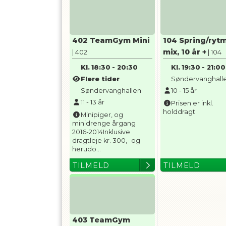
402 TeamGym Mini
104 Spring/ryt
mix, 10 år +
| 402
| 104
Kl.
18:30
-
20:30
Kl.
19:30
-
21:00
Flere tider
Søndervanghall
Søndervanghallen
10
-
15
år
11
-
13
år
Prisen er inkl.
holddragt
Minipiger, og
minidrenge årgang
2016-2014Inklusive
dragtleje kr. 300,- og
herudo...
TILMELD
TILMELD
403 TeamGym