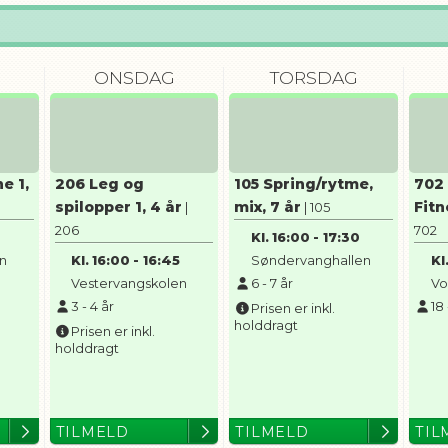
ONSDAG
TORSDAG
e 1,
206 Leg og
105 Spring/rytme,
702
spilopper 1, 4 år
mix, 7 år
Fit
|
| 105
206
702
5
Kl.
16:00
-
17:30
en
Kl.
16:00
-
16:45
Søndervanghallen
Kl
Vestervangskolen
6
-
7
år
Vo
3
-
4
år
18
Prisen er inkl.
holddragt
Prisen er inkl.
holddragt
TILMELD
TILMELD
TIL