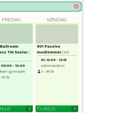
FREDAG
SØNDAG
 Ballroom
901 Passive
ness TM Senior
medlemmer
|
| 901
Kl.
12:00
-
12:15
.
09:00
-
10:00
Administration
ksen gymnastik
0
-
99
år
-
99
år
MELD
TILMELD