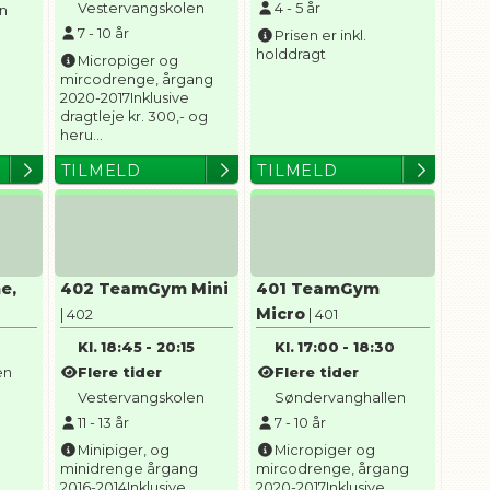
Vestervangskolen
4
-
5
år
en
7
-
10
år
Prisen er inkl.
holddragt
Micropiger og
mircodrenge, årgang
2020-2017Inklusive
dragtleje kr. 300,- og
heru...
TILMELD
TILMELD
e,
402 TeamGym Mini
401 TeamGym
Micro
| 402
| 401
0
Kl.
18:45
-
20:15
Kl.
17:00
-
18:30
en
Flere tider
Flere tider
Vestervangskolen
Søndervanghallen
11
-
13
år
7
-
10
år
Minipiger, og
Micropiger og
minidrenge årgang
mircodrenge, årgang
2016-2014Inklusive
2020-2017Inklusive