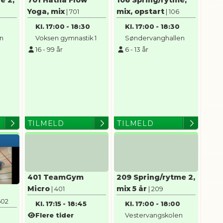
e 2,
701 Hatha Flow
106 Spring/rytme,
Yoga, mix
mix, opstart
| 701
| 106
Kl.
17:00
-
18:30
Kl.
17:00
-
18:30
en
Voksen gymnastik 1
Søndervanghallen
16
-
99
år
6
-
13
år
TILMELD
TILMELD
401 TeamGym
209 Spring/rytme 2,
Micro
mix 5 år
| 401
| 209
602
Kl.
17:15
-
18:45
Kl.
17:00
-
18:00
Flere tider
Vestervangskolen
5