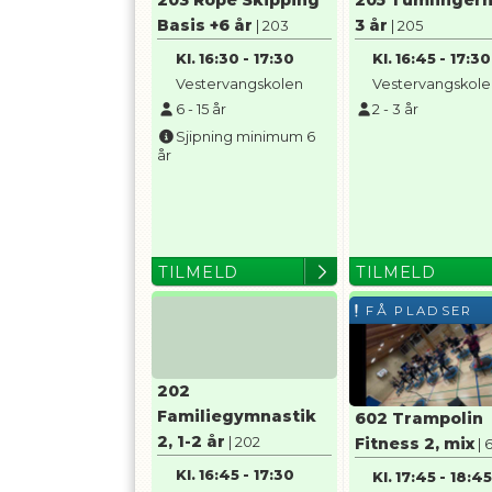
203 Rope Skipping
205 Tumlingern
Basis +6 år
3 år
| 203
| 205
Kl.
16:30
-
17:30
Kl.
16:45
-
17:30
Vestervangskolen
Vestervangskol
6
-
15
år
2
-
3
år
Sjipning minimum 6
år
TILMELD
TILMELD
FÅ PLADSER
202
Familiegymnastik
602 Trampolin
2, 1-2 år
| 202
Fitness 2, mix
| 
Kl.
16:45
-
17:30
Kl.
17:45
-
18:4