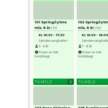
101 Spring/rytme
102 Spring/rytm
mix, 6 år
mix, 8 år
| 101
| 102
Kl.
16:30
-
17:30
Kl.
16:30
-
18:0
Søndervanghallen
Søndervanghall
5
-
6
år
7
-
8
år
Prisen er inkl.
Prisen er inkl.
holddragt
holddragt
TILMELD
TILMELD