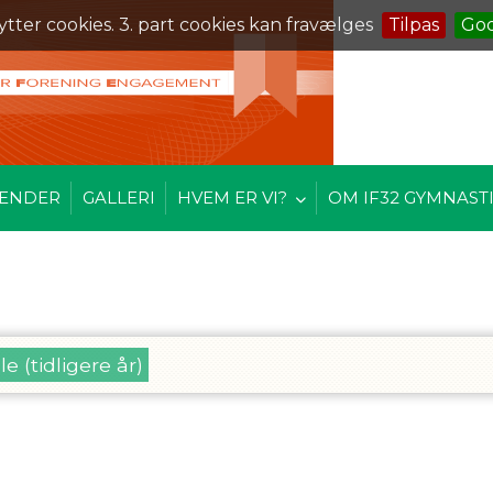
ytter cookies. 3. part cookies kan fravælges
Tilpas
Go
ENDER
GALLERI
HVEM ER VI?
OM IF32 GYMNAST
le (tidligere år)