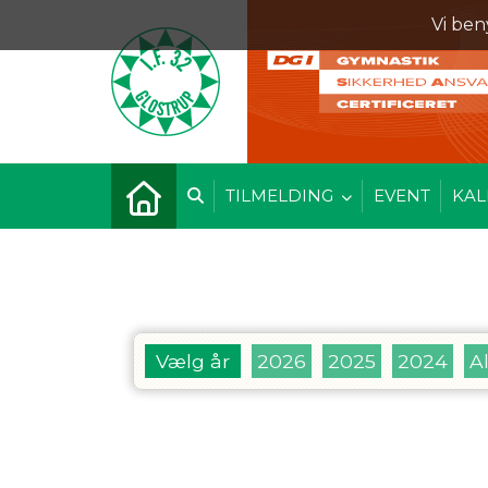
Vi ben
TILMELDING
EVENT
KAL
Vælg år
2026
2025
2024
Al