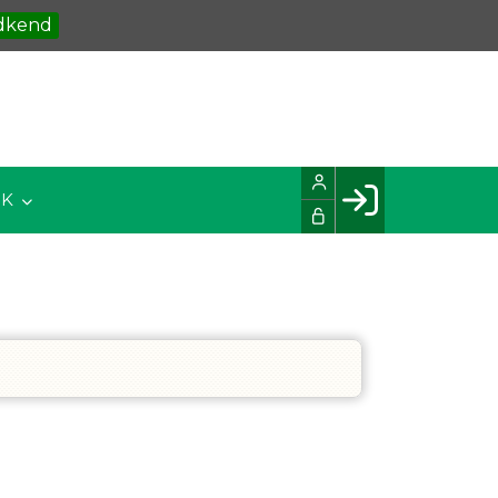
dkend
IK
Facebook login
Husk mig
Glemt password
Opret profil
LOG IND