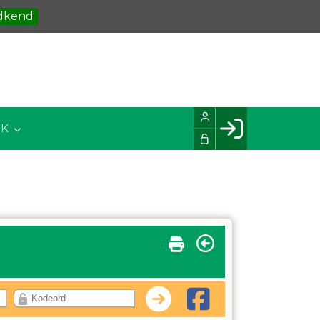
dkend
IK
Facebook login
Husk mig
Glemt password
Opret profil
LOG IND