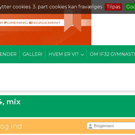
ytter cookies. 3. part cookies kan fravælges
Tilpas
Go
ENDER
GALLERI
HVEM ER VI?
OM IF32 GYMNAST
4, mix
log ind