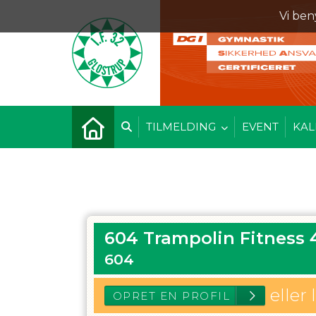
Vi ben
TILMELDING
EVENT
KAL
604 Trampolin Fitness 
604
eller 