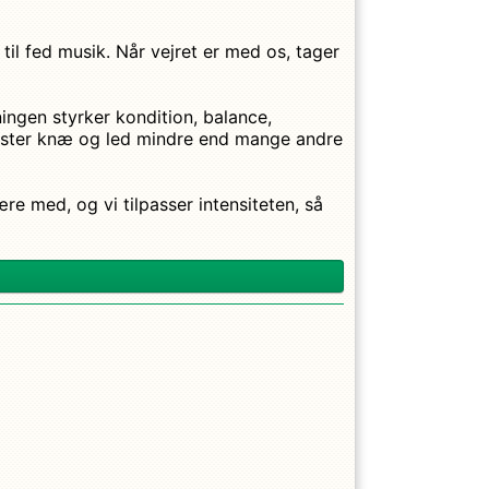
 til fed musik. Når vejret er med os, tager
ingen styrker kondition, balance,
aster knæ og led mindre end mange andre
re med, og vi tilpasser intensiteten, så
finde hoppeglæden frem igen!