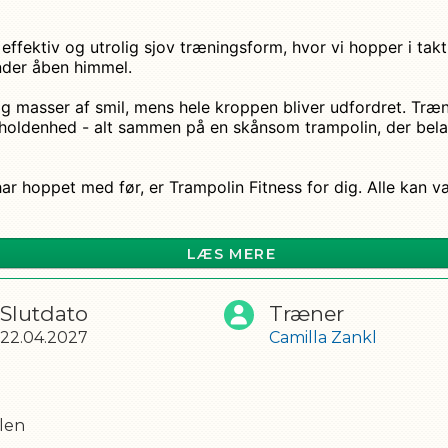
 effektiv og utrolig sjov træningsform, hvor vi hopper i takt
nder åben himmel.
g masser af smil, mens hele kroppen bliver udfordret. Træn
dholdenhed - alt sammen på en skånsom trampolin, der bel
IL
r hoppet med før, er Trampolin Fitness for dig. Alle kan væ
 hoppe? Så er den nye sæson den perfekte anledning til at 
LÆS MERE
Slutdato
Træner
22.04.2027
Camilla Zankl
 - og vær klar til at give den gas!
de og personer med hjerteproblemer.
dt med energi, musik og masser af hop! 💚
len