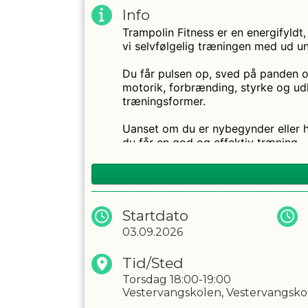
Info
Trampolin Fitness er en energifyldt,
vi selvfølgelig træningen med ud u
Du får pulsen op, sved på panden o
motorik, forbrænding, styrke og u
træningsformer.
OPRET EN PROF
Uanset om du er nybegynder eller ha
du får en god og effektiv træning.
Har du glemt, hvor sjovt det er at
Praktisk info:
Startdato
* Medbring rene indendørssko.
03.09.2026
* Kom i tøj, du kan bevæge dig frit i
* Trampolin Fitness frarådes gravi
Tid/Sted
Jeg glæder mig til en ny sæson fyl
Torsdag
18:00-19:00
Vestervangskolen, Vestervangsko