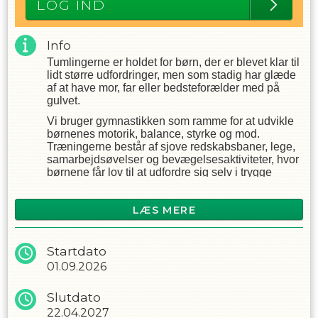
LOG IND
Info
Tumlingerne er holdet for børn, der er blevet klar til
lidt større udfordringer, men som stadig har glæde
af at have mor, far eller bedsteforælder med på
gulvet.
Vi bruger gymnastikken som ramme for at udvikle
børnenes motorik, balance, styrke og mod.
Træningerne består af sjove redskabsbaner, lege,
samarbejdsøvelser og bevægelsesaktiviteter, hvor
børnene får lov til at udfordre sig selv i trygge
omgivelser.
I løbet af sæsonen begynder vi også at arbejde
LÆS MERE
med de første basisspring og gymnastiske
bevægelser, men altid gennem leg og på en måde,
hvor alle kan være med. Målet er ikke at lære
Startdato
svære spring hurtigt, men at give børnene lyst til at
01.09.2026
bevæge sig og bygge et godt fundament for den
videre gymnastik.
Slutdato
Selvom en voksen deltager hele timen, opfordrer vi
22.04.2027
børnene til selv at prøve øvelserne af. Ofte er det