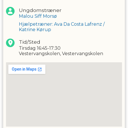
de små succesoplevelser, der giver den største
udvikling.
Ungdomstræner
Malou Siff Morsø
Holdet er for børn på 3 år, hvor både barn og
voksen deltager aktivt i træningen
Hjælpetræner
:
Ava Da Costa Lafrenz
/
Katrine Kørup
Tid/Sted
Tirsdag
16:45-17:30
Vestervangskolen, Vestervangskolen