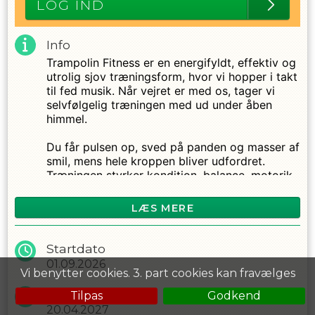
LOG IND
Info
Trampolin Fitness er en energifyldt, effektiv og
utrolig sjov træningsform, hvor vi hopper i takt
til fed musik. Når vejret er med os, tager vi
selvfølgelig træningen med ud under åben
himmel.
Du får pulsen op, sved på panden og masser af
smil, mens hele kroppen bliver udfordret.
Træningen styrker kondition, balance, motorik,
forbrænding, styrke og udholdenhed - alt
sammen på en skånsom trampolin, der belaster
LÆS MERE
knæ og led mindre end mange andre
træningsformer.
Startdato
Uanset om du er nybegynder eller har hoppet
01.09.2026
Vi benytter cookies. 3. part cookies kan fravælges
med før, er Trampolin Fitness for dig. Alle kan
være med, og vi tilpasser intensiteten, så du
Slutdato
Tilpas
Godkend
får en god og effektiv træning.
20.04.2027