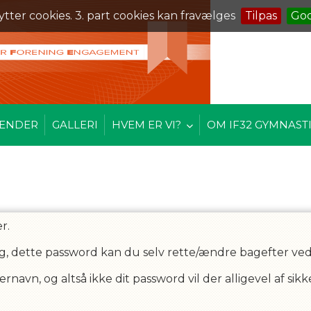
ytter cookies. 3. part cookies kan fravælges
Tilpas
Go
ENDER
GALLERI
HVEM ER VI?
OM IF32 GYMNAST
r.
g, dette password kan du selv rette/ændre bagefter ved a
avn, og altså ikke dit password vil der alligevel af si