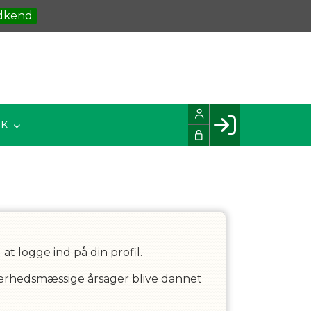
dkend
IK
Facebook login
Husk mig
Glemt password
Opret profil
LOG IND
t logge ind på din profil.
kkerhedsmæssige årsager blive dannet