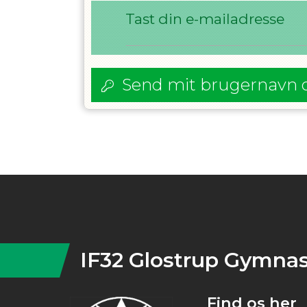
Tast din e-mailadresse
Send mit brugernavn 
Instagram
IF32 Glostrup Gymnas
Find os her