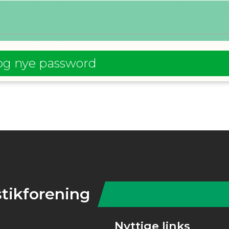
og nye password
tikforening
Nyttige links